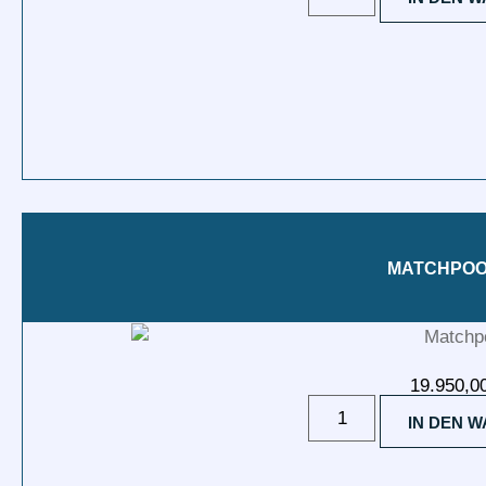
MATCHPOO
19.950,0
IN DEN 