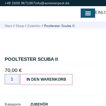
+49 2630 9671007
info@sommerpool.de
EINL
Start
/
Shop
/
Zubehör
/ Pooltester Scuba II
POOLTESTER SCUBA II
70,00
€
IN DEN WARENKORB
Kategorie
ZUBEHÖR