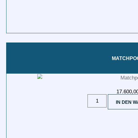
MATCHPOO
17.600,0
IN DEN 