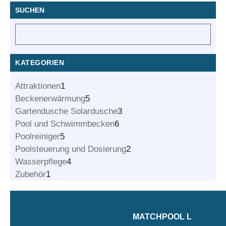
SUCHEN
KATEGORIEN
Attraktionen
1
Beckenerwärmung
5
Gartendusche Solardusche
3
Pool und Schwimmbecken
6
Poolreiniger
5
Poolsteuerung und Dosierung
2
Wasserpflege
4
Zubehör
1
MATCHPOOL L